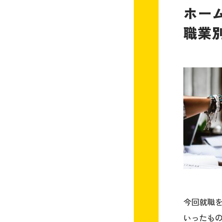
ホー
職業
今回就職
いったも