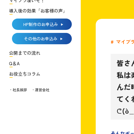
マイブラ凄いぞ！
導入後の効果「お客様の声」
HP制作のお申込み
その他のお申込み
#
マイブ
公開までの流れ
皆さ
Q＆A
私は
お役立ちコラム
んだ
・社長挨拶
・運営会社
てく
ᕦ(ò
そんなポ