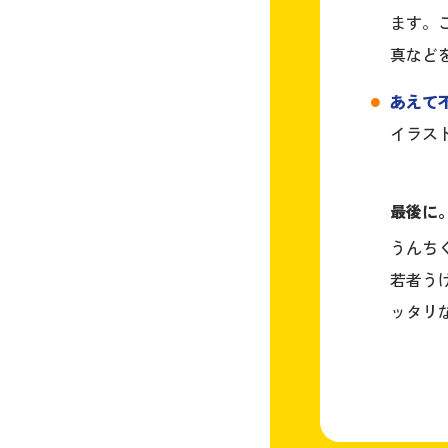
ます。
真など
あえて
イラス
最後に
うんち
若者う
ッタリ