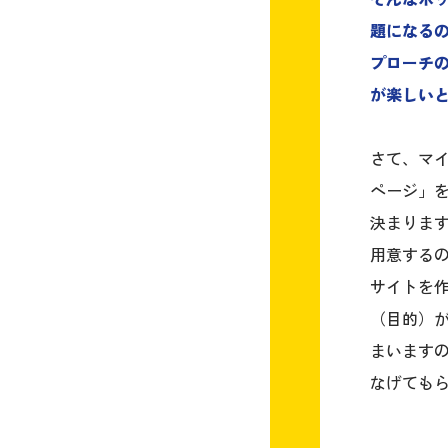
題になる
プローチ
が楽しい
さて、マ
ページ」
決まりま
用意する
サイトを
（目的）が
まいます
なげても