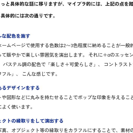
ょっと具体的な話に移りますが、マイブラ的には、上記の点を踏
。具体的には次の通りです。
ルな配色を施す
ホームページで使用する色数は2〜3色程度に納めることが一般
って賑やかで楽しい雰囲気を演出します。 それに＋αのエッセ
、 パステル調の配色で「楽しさ＋可愛らしさ」、 コントラス
ワフル」、 こんな感じです。
あるデザインをする
トや図形などに丸みを持たせることでポップな印象を与えるこ
によく使います。
ェクトの縁取りをして演出する
写真、オブジェクト等の縁取りをカラフルにすることで、素材